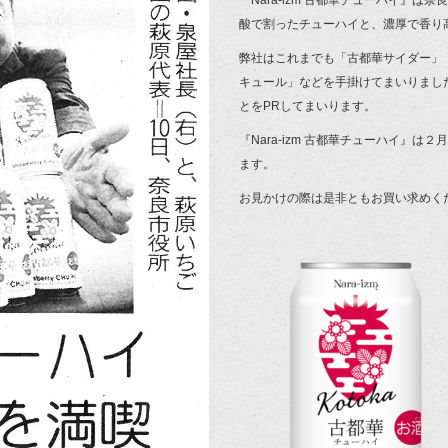
『Nara-izm 古都華チューハイ』
酸で割ったチューハイと、濃厚で香り
弊社はこれまでも「古都華サイダー」
キュール」などを手掛けてまいりまし
とをPRしてまいります。
『Nara-izm 古都華チューハイ』
ます。
お見かけの際は是非ともお買い求めく