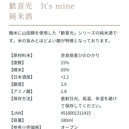
歓喜光 It’s mine
純米酒
麹米に山田錦を使用した「歓喜光」シリーズの純米酒で
す。米の旨みとほどよい酸が特徴となっております。
【原材料米】
奈良県産ひのひかり
【度数】
15%
【精米】
65%
【日本酒度】
+2.2
【酸度】
2.0
【アミノ酸】
1.8
【保存方法】
直射日光、高温、多湿を避け
て保存してください。
【JAN】
4518001311415
【容量】
180ml
【参考小売価格】
オープン