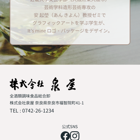
芸術学科造形芸術専攻の
安 起瑩（あん きよん）教授ゼミで
グラフィックアートを学ぶ学生が、
It’s mine ロゴ・パッケージをデザイン。
全酒類調味食品総合卸
株式会社泉屋 奈良県奈良市福智院町41-1
TEL :
0742-26-1234
公式SNS