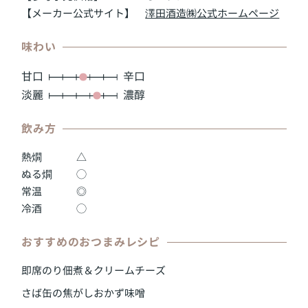
【メーカー公式サイト】
澤田酒造㈱公式ホームページ
味わい
甘口
辛口
淡麗
濃醇
飲み方
熱燗
△
ぬる燗
◯
常温
◎
冷酒
◯
おすすめのおつまみレシピ
即席のり佃煮＆クリームチーズ
さば缶の焦がしおかず味噌