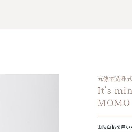
五條酒造株
It’s 
MOMO
山梨白桃を用い