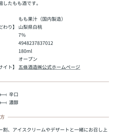
縮したもも酒です。
もも果汁（国内製造）
だわり】
山梨県白桃
7％
4948237837012
180ml
】
オープン
サイト】
五條酒造㈱公式ホームページ
辛口
濃醇
み方
ー割、アイスクリームやデザートと一緒にお召し上