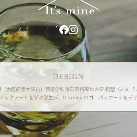
DESIGN
部（大阪府東大阪市）
芸術学科造形芸術専攻の
安 起瑩（あん 
ィックアートを学ぶ学生が、
It’s mine ロゴ・パッケージを