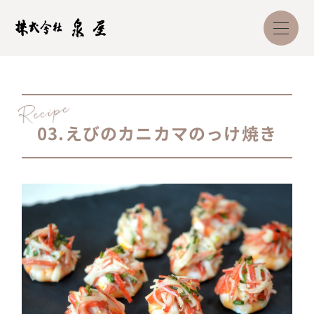
03.
えびのカニカマのっけ焼き