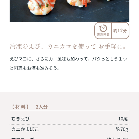
12
約
分
調理時間
冷凍のえび、カニカマを使って
お手軽に。
えびマヨに、さらにカニ風味も加わって、パクっともう１つ
と料理もお酒も進みそう。
【 材 料 】 2人分
むきえび
10尾
カニかまぼこ
約70g