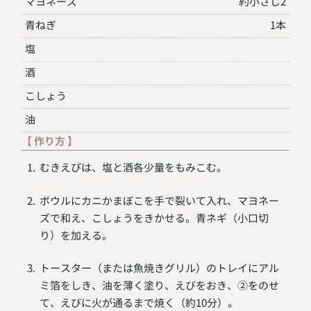
マヨネーズ
約小さじ2
青ねぎ
1本
塩
酒
こしょう
油
【 作り方 】
むきえびは、塩と酒各少量をもみこむ。
ボウルにカニかまぼこを手で裂いて入れ、マヨネー
ズで和え、こしょうをきかせる。青ネギ（小口切
り）を加える。
トースター（または魚焼きグリル）のトレイにアル
ミ箔をしき、油を薄く塗り、えびをおき、②をのせ
て、えびに火が通るまで焼く（約10分）。