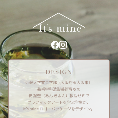
DESIGN
近畿大学文芸学部（大阪府東大阪市）
芸術学科造形芸術専攻の
安 起瑩（あん きよん）教授ゼミで
グラフィックアートを学ぶ学生が、
It’s mine ロゴ・パッケージをデザイン。