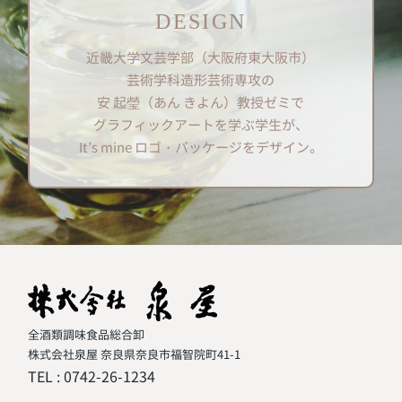
DESIGN
近畿大学文芸学部（大阪府東大阪市）
芸術学科造形芸術専攻の
安 起瑩（あん きよん）教授ゼミで
グラフィックアートを学ぶ学生が、
It’s mine ロゴ・パッケージをデザイン。
全酒類調味食品総合卸
株式会社泉屋 奈良県奈良市福智院町41-1
TEL :
0742-26-1234