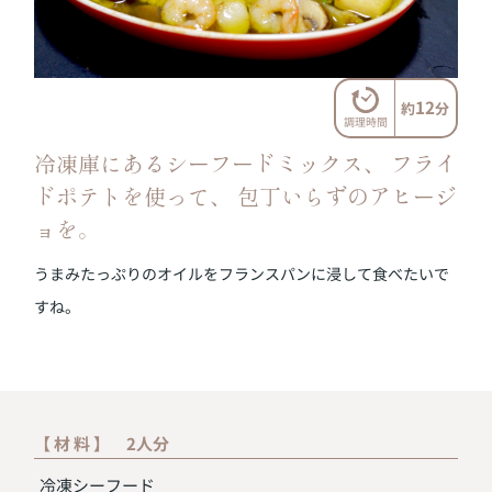
12
約
分
調理時間
冷凍庫にあるシーフードミックス、
フライ
ドポテトを使って、
包丁いらずのアヒージ
ョを。
うまみたっぷりのオイルをフランスパンに浸して食べたいで
すね。
【 材 料 】 2人分
冷凍シーフード