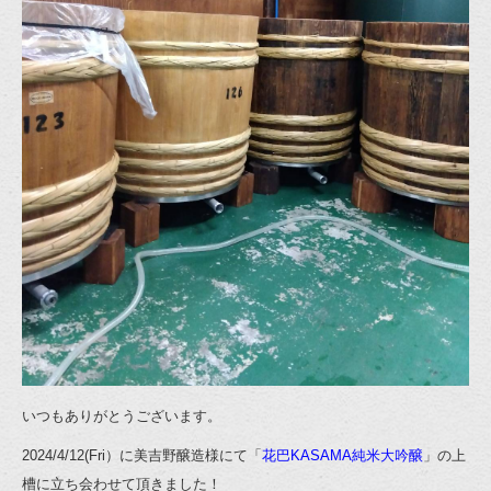
いつもありがとうございます。
2024/4/12(Fri）に美吉野醸造様にて「
花巴KASAMA純米大吟醸
」の上
槽に立ち会わせて頂きました！