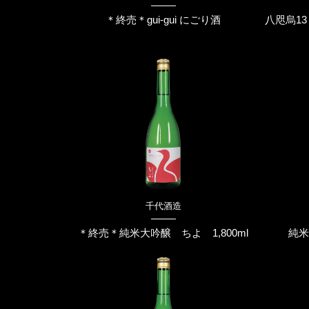
＊終売＊gui-gui にごり酒
八咫烏13
千代酒造
＊終売＊純米大吟醸 ちよ 1,800ml
純米