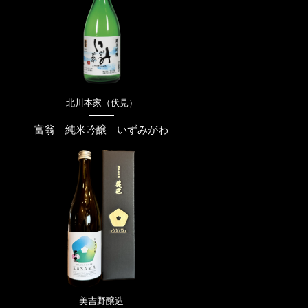
北川本家（伏見）
富翁 純米吟醸 いずみがわ
美吉野醸造