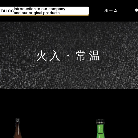
Introduction to our company
ATALOG
ホーム
and our original products
火入・常温