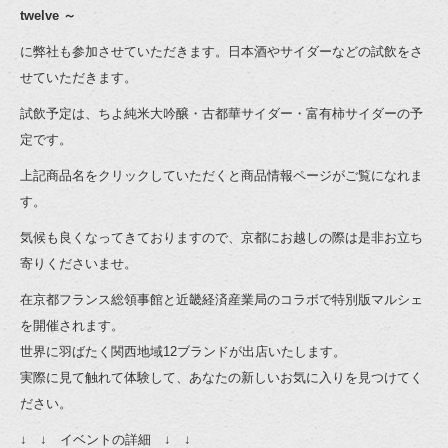
twelve ～
に弊社も参加させていただきます。日本酒やサイダーなどの試飲をさ
せていただきます。
試飲予定は、
ちよ純米大吟醸
・
古都華サイダー
・
富有柿サイダー
の予
定です。
上記商品名をクリックしていただくと商品情報ページがご覧になれま
す。
気候も良くなってきておりますので、京都にお越しの際は是非お立ち
寄りくださいませ。
在京都フランス総領事館と近畿経済産業局のコラボで特別版マルシェ
を開催されます。
世界に羽ばたく関西地域12ブランドが出店いたします。
実際に見て触れて体験して、あなたの新しいお気に入りを見つけてく
ださい。
↓ ↓ イベントの詳細 ↓ ↓