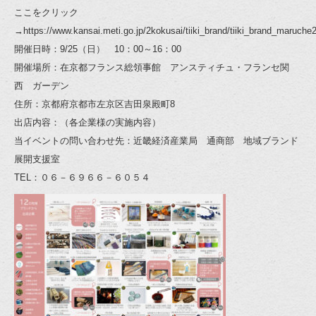
ここをクリック
→https://www.kansai.meti.go.jp/2kokusai/tiiki_brand/tiiki_brand_maruche
開催日時：9/25（日） 10：00～16：00
開催場所：在京都フランス総領事館 アンスティチュ・フランセ関
西 ガーデン
住所：京都府京都市左京区吉田泉殿町8
出店内容：（各企業様の実施内容）
当イベントの問い合わせ先：近畿経済産業局 通商部 地域ブランド
展開支援室
TEL：０６－６９６６－６０５４