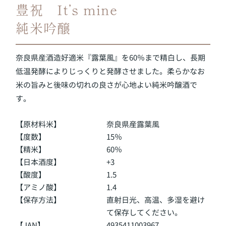
豊祝 It’s mine
純米吟醸
奈良県産酒造好適米『露葉風』を60％まで精白し、長期
低温発酵によりじっくりと発酵させました。柔らかなお
米の旨みと後味の切れの良さが心地よい純米吟醸酒で
す。
【原材料米】
奈良県産露葉風
【度数】
15％
【精米】
60％
【日本酒度】
+3
【酸度】
1.5
【アミノ酸】
1.4
【保存方法】
直射日光、高温、多湿を避け
て保存してください。
【JAN】
4935411003967