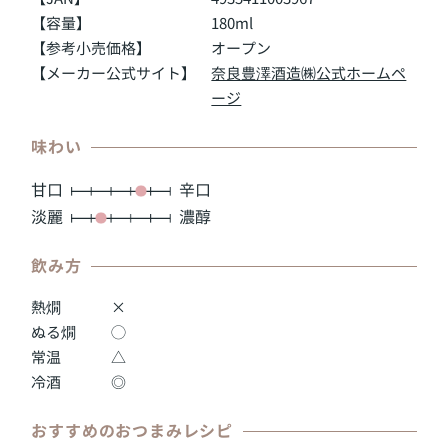
【容量】
180ml
【参考小売価格】
オープン
【メーカー公式サイト】
奈良豊澤酒造㈱公式ホームペ
ージ
味わい
甘口
辛口
淡麗
濃醇
飲み方
熱燗
×
ぬる燗
◯
常温
△
冷酒
◎
おすすめのおつまみレシピ