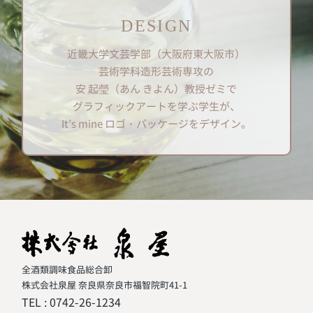
DESIGN
近畿大学文芸学部（大阪府東大阪市）
芸術学科造形芸術専攻の
安 起瑩（あん きよん）教授ゼミで
グラフィックアートを学ぶ学生が、
It’s mine ロゴ・パッケージをデザイン。
全酒類調味食品総合卸
株式会社泉屋 奈良県奈良市福智院町41-1
TEL :
0742-26-1234