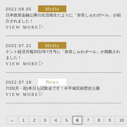
Media
2022.08.05
日本政策金融公庫の生活衛生だよりに「奈良しゅわボール」が紹
介されました！
VIEW MORE
Media
2022.07.21
ナント経済月報2022年7月号に「奈良しゅわボール」が掲載され
ました！
VIEW MORE
News
2022.07.18
7/18(月・祝)本日も試飲会です！＠平城宮跡歴史公園
VIEW MORE
←
1
2
3
4
5
6
7
8
9
10